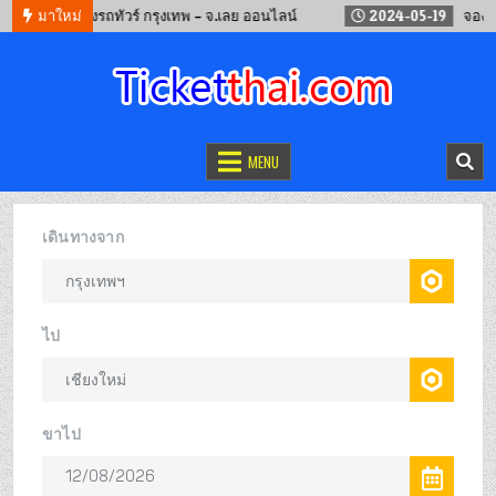
2
จองรถทัวร์ กรุงเทพ – จ.เลย ออนไลน์
มาใหม่
2024-05-19
จองตั๋วรถไฟจี
จองตั๋วออนไลน์
รถทัวร์ เครื่องบิน เรือเฟอร์รี่ และรถไฟ
MENU