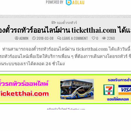
POSTED
จองตั๋วรถทัวร์
IN
งตั๋วรถทัวร์ออนไลน์ผ่าน ticketthai.com ได้แ
ON
ADMIN
2018-03-08
LEAVE A COMMENT
0
2260
จอง
ตั๋ว
รถ
นี้ ท่านสามารถจองตั๋วรถทัวร์ออนไลน์ผ่าน ticketthai.com ได้แล้ววันนี้ 
ทัวร์
ออนไลน์
ถทัวร์ออนไลน์เพื่อเปิดให้บริการเพื่อน ๆ ที่ต้องการเดินทางโดยรถทัวร์ 
ผ่าน
TICKETTHAI.COM
ผ่านระบบของเราได้ตลอด 24 ชั่วโมง
ได้
แล้ว