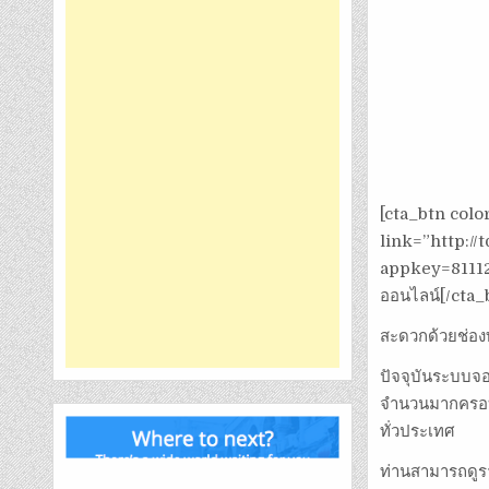
[cta_btn col
link=”http:/
appkey=81112a
ออนไลน์[/cta_
สะดวกด้วยช่องท
ปัจจุบันระบบจอ
จำนวนมากครอบคล
ทั่วประเทศ
ท่านสามารถดูรา