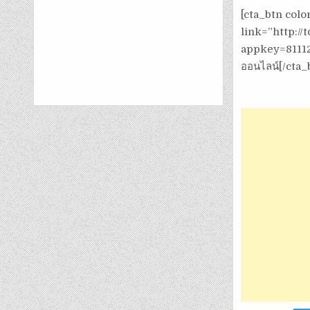
[cta_btn col
link=”http:/
appkey=81112a
ออนไลน์[/cta_