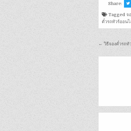
Share:
Tagged
จอ
ตั๋วรถทัวร์ออนไ
← วิธีจองตั๋วรถทั