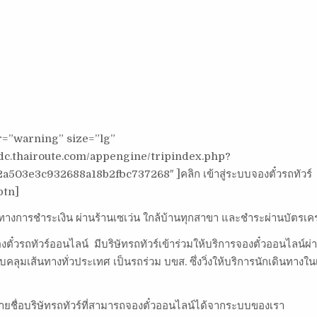
or=”warning” size=”lg”
/tdc.thairoute.com/appengine/tripindex.php?
503e3c932688a18b2fbc737268″ ]คลิก เข้าสู่ระบบจองตั๋วรถทัวร์
btn]
างการชำระเงิน ผ่านร้านเซเว่น ใกล้บ้านทุกสาขา และชำระผ่านบัตรเคร
งตั๋วรถทัวร์ออนไลน์ มีบริษัทรถทัวร์เข้าร่วมให้บริการจองตั๋วออนไลน์
ุมเส้นทางทั่วประเทศ เป็นรถร่วม บขส. ซึ่งวิ่งให้บริการนักเดินทางใน
ยชื่อบริษัทรถทัวร์ที่สามารถจองตั๋วออนไลน์ได้จากระบบของเรา