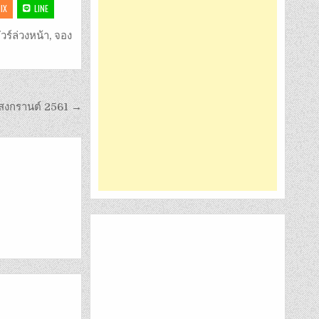
IX
LINE
วร์ล่วงหน้า
,
จอง
 สงกรานต์ 2561 →