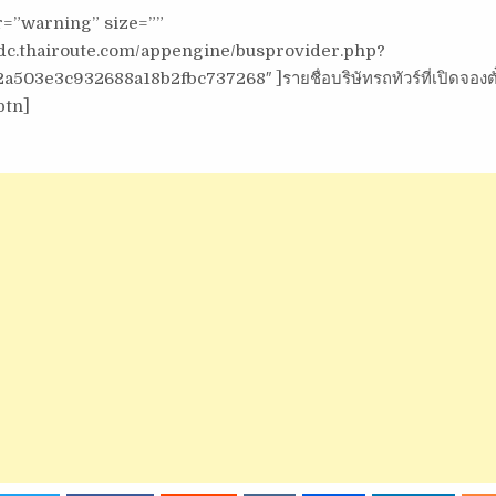
or=”warning” size=””
/tdc.thairoute.com/appengine/busprovider.php?
503e3c932688a18b2fbc737268″ ]รายชื่อบริษัทรถทัวร์ที่เปิดจองตั
btn]