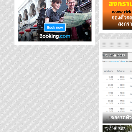
จองตั๋วร
สงกรา
0
1072
จองรถทัวร
0
2317