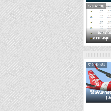
0
1818
จองตั๋วเ
เกาะสมุย 
0
1668
วิธีเดินทา
( 