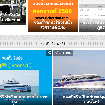
ัวร์ กรีนบัส
 ไป เชียงราย
จองตั๋วรถทัวร์ล่วงหน้า
จองตั๋วรถทัว
สงกรานต์ 2566
ภูกร
จองตั๋วเรือเฟอร์รี่
0
1702
์รี่ ท่าเรือแหลมศอก ไป เกาะ
จองตั๋วเรือ “Bundhaya Sp
กูด
ออนไลน์