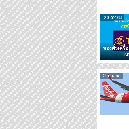
0
1709
จองตั๋วเครื่
บ
0
389