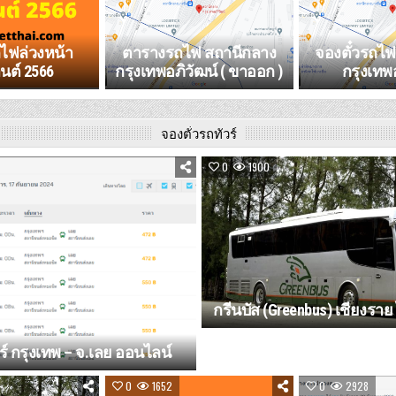
ถไฟล่วงหน้า
ตารางรถไฟ สถานีกลาง
จองตั๋วรถไ
นต์ 2566
กรุงเทพอภิวัฒน์ ( ขาออก )
กรุงเทพ
จองตั๋วรถทัวร์
0
1900
กรีนบัส (Greenbus) เชียงราย
์ กรุงเทพ – จ.เลย ออนไลน์
0
1652
0
2928