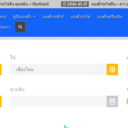
– เวียงจันทน์
2024-05-17
จองตั๋วรถไฟจีน – ลาว ออนไลน์
าแรก
คู่มือจองตั๋ว
จองตั๋วรถทัวร์
จองตั๋วรถไฟ
จองตั๋วเครื่องบิน
วกับเรา