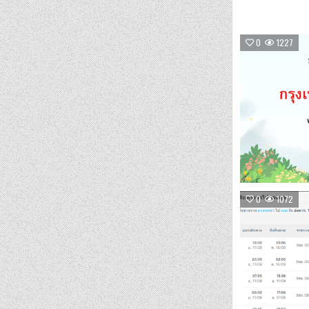
0
1227
0
1072