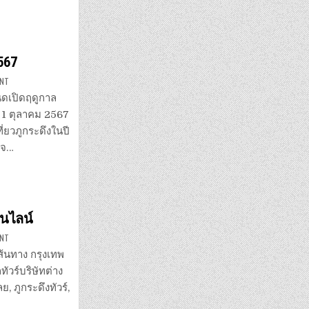
ปี
ใหม่
2569”
2567
ON
ENT
วิธี
นั่ง
นดเปิดฤดูกาล
รถ
ทัวร์
ที่ 1 ตุลาคม 2567
ไป
เที่ยว
ี่ยวภูกระดึงในปี
ภูกระดึง
2567
่อจ…
อนไลน์
ON
ENT
จอง
รถ
เส้นทาง กรุงเทพ
ทัวร์
กรุงเทพ
ัวร์บริษัทต่าง
–
จ.เลย
ย, ภูกระดึงทัวร์,
ออนไลน์