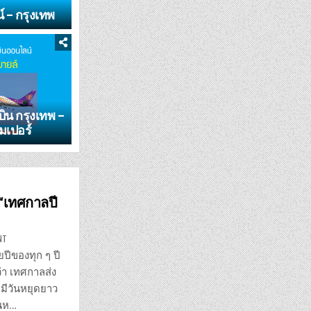
น์ – กรุงเทพ
บิน กรุงเทพ –
ัมเปอร์
 “เทศกาลปี
ON
NT
จอง
ตั๋ว
ปีของทุก ๆ ปี
รถไฟ
รถ
่า เทศกาลส่ง
ทัวร์
เครื่อง
ี่มีวันหยุดยาว
บิน
“เทศกาล
ันห…