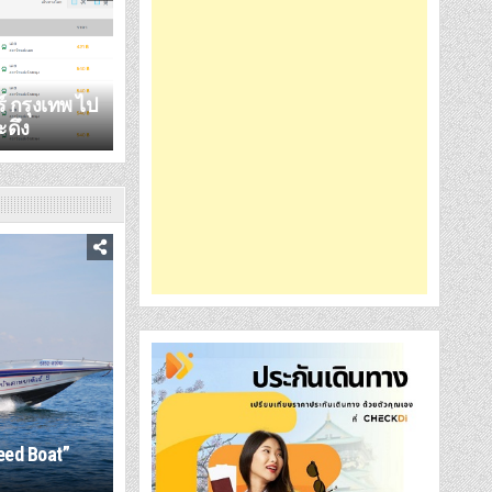
ร์ กรุงเทพ ไป
ะดึง
eed Boat”