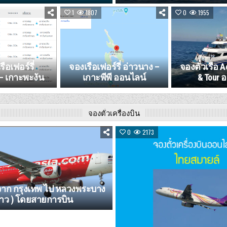
1
1807
0
1955
รือเฟอร์รี่
จองเรือเฟอร์รี่ อ่าวนาง –
จองตั๋วเรือ A
– เกาะพะงัน
เกาะพีพี ออนไลน์
& Tour 
จองตั๋วเครื่องบิน
0
2173
งจาก กรุงเทพ ไป หลวงพระบาง
ลาว ) โดยสายการบิน