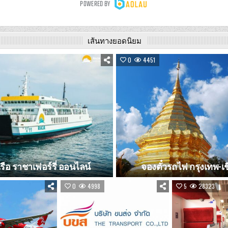
เส้นทางยอดนิยม
0
4451
เรือ ราชาเฟอร์รี่ ออนไลน์
จองตั๋วรถไฟ กรุงเทพ-เช
0
4998
5
28323