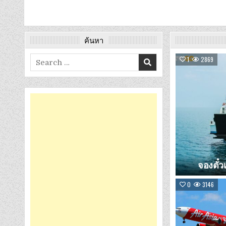
ค้นหา
Search
1
2869
for:
จองตั๋ว
0
3146