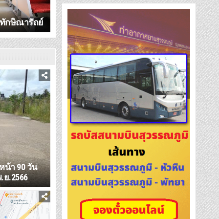
ทักษิณารัถย์
หน้า 90 วัน
พ.ย.2566