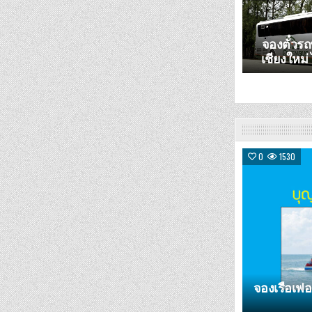
จองตั๋วรถท
เชียงใหม่
0
1530
จองเรือเฟอร