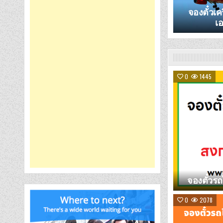
จองตั๋วเคร
เอ
0
1445
จองตั๋วร
0
2078