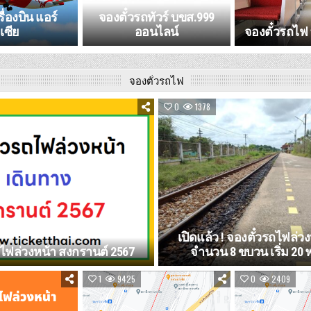
ื่องบิน แอร์
จองตั๋วรถทัวร์ บขส.999
เซีย
ออนไลน์
จองตั๋วรถไฟ 
จองตั๋วรถไฟ
0
1378
เปิดแล้ว ! จองตั๋วรถไฟล่วง
ถไฟล่วงหน้า สงกรานต์ 2567
จำนวน 8 ขบวน เริ่ม 20 
1
9425
0
2409