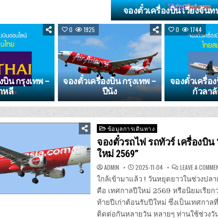
จองตั๋วเครื่องบิน เวียงจันท
0
1925
0
1744
องบิน กรุงเทพ –
จองตั๋วเครื่องบิน กรุงเทพ –
จองตั๋วเครื่อง
าหลี
ปีนัง
กัวลาล
Posted
ข้อมูลการเดินทาง
in
จองตั๋วรถไฟ รถทัวร์ เครื่องบิน
ใหม่ 2569”
ADMIN
2025-11-04
LEAVE A COMME
ใกล้เข้ามาแล้ว ! วันหยุดยาวในช่วงปลาย
คือ เทศกาลปีใหม่ 2569 หรือนิยมเรียกว
ท้ายปีเก่าต้อนรับปีใหม่ ซึ่งเป็นเทศกาลท
ติดต่อกันหลายวัน หลายๆ ท่านใช้ช่วงว