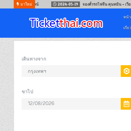
 จ.เลย ออนไลน์
มาใหม่
2024-05-19
จองตั๋วรถไฟจีน คุนหมิน – เวียงจันทน์
หน้
เกี่ย
จองตั๋วออนไลน์
รถทัวร์ เครื่องบิน เรือเฟอร์รี่ และรถไฟ