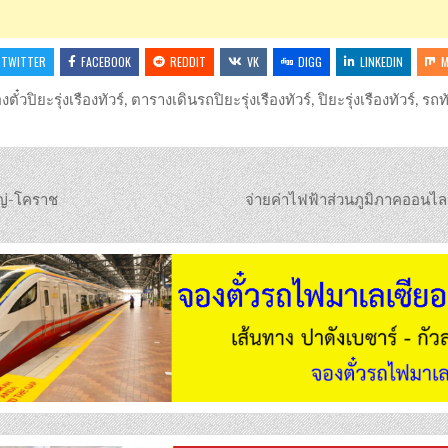
TWITTER
FACEBOOK
REDDIT
VK
DIGG
LINKEDIN
M
งตั๋วปิยะรุ่งเรืองทัวร์
,
ตารางเดินรถปิยะรุ่งเรืองทัวร์
,
ปิยะรุ่งเรืองทัวร์
,
รถทั
ญ่-โคราช
จ่ายค่าไฟฟ้าส่วนภูมิภาคออนไ