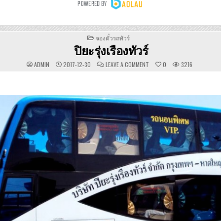
POSTED
จองตั๋วรถทัวร์
IN
ปิยะรุ่งเรืองทัวร์
ON
ADMIN
2017-12-30
LEAVE A COMMENT
0
3216
ปิยะ
รุ่งเรือง
ทัวร์