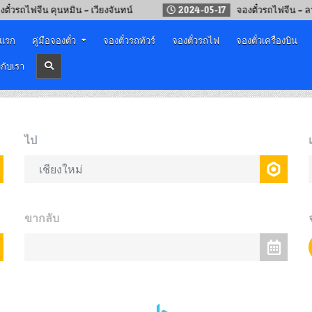
ีน คุนหมิน – เวียงจันทน์
2024-05-17
จองตั๋วรถไฟจีน – ลาว ออนไล
าแรก
คู่มือจองตั๋ว
จองตั๋วรถทัวร์
จองตั๋วรถไฟ
จองตั๋วเครื่องบิน
วกับเรา