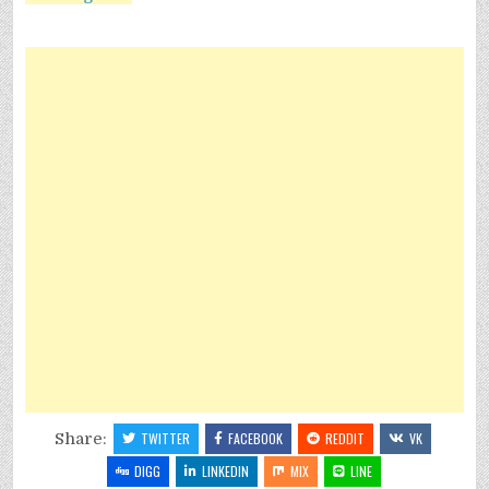
Share:
TWITTER
FACEBOOK
REDDIT
VK
DIGG
LINKEDIN
MIX
LINE