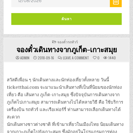
POSTED
จองตั๋วรถทัวร์
IN
จองตั๋วเดินทางจากภูเก็ต-เกาะสมุย
ON
ADMIN
2018-09-16
LEAVE A COMMENT
0
1440
จอง
ตั๋ว
เดิน
ทาง
จาก
ภูเก็ต-
สวัสดีเพื่อน ๆ นักเดินทางและนักท่องเที่ยวทั้งหลาย วันนี้
เกาะสมุย
ticketthai.com จะมาแนะนำเส้นทางที่เป็นที่นิยมของนักท่อง
เที่ยว คือ เส้นทาง ภูเก็ต-เกาะสมุย ซึ่งปัจจุบันการเดินทางจาก
ภูเก็ตไปเกาะสมุย สามารถเดินทางไปได้หลายวิธี คือ ใช้บริการ
เครื่องบิน รถทัวร์ และเรือเฟอร์รี่ ท่านสามารถเลือกเดินทางได้
สะดวก
นักเดินทางชาวต่างชาติ ที่เข้ามาเที่ยวในเมืองไทย นิยมเดินทาง
จากเกาะภูเก็ตไปยังเกาะสมุย ซึ่งมักอยู่ในโปรแกรมการท่อง