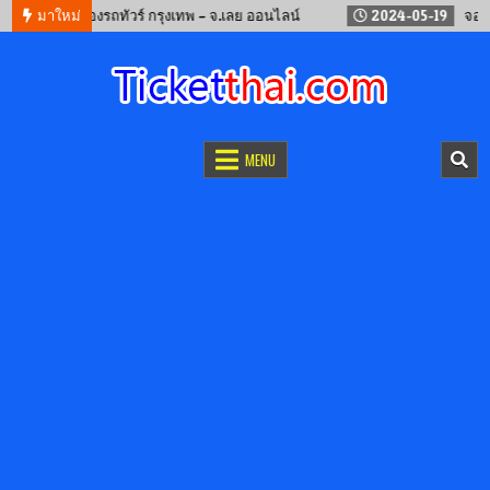
-12
จองรถทัวร์ กรุงเทพ – จ.เลย ออนไลน์
มาใหม่
2024-05-19
จองตั๋วรถไฟ
จองตั๋วออนไลน์
รถทัวร์ เครื่องบิน เรือเฟอร์รี่ และรถไฟ
MENU