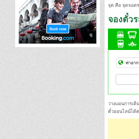
จุด คือ จุดจอด
จองตั๋ว
วางแผนการเดินท
ตั๋วออนไลน์ได้