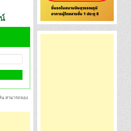
น์
วหิน สามารถจอง