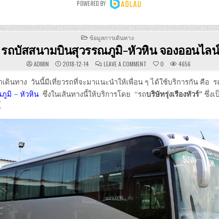
POSTED
ข้อมูลการเดินทาง
IN
รถบัสสนามบินสุวรรณภูมิ-หัวหิน จองออนไลน
ON
ADMIN
2018-12-14
LEAVE A COMMENT
0
4656
รถ
บัส
สนาม
นักเดินทาง วันนี้มีเที่ยวรถที่จะมาแนะนำให้เพื่อน ๆ ได้ใช้บริการกัน คือ 
บิน
สุวรรณภูมิ-
ูมิ – หัวหิน
ซึ่งในเส้นทางนี้ให้บริการโดย “รถ
บริษัทรุ่งเรืองทัวร์”
ซึ่ง
หัวหิน
จอง
้
ออนไลน์