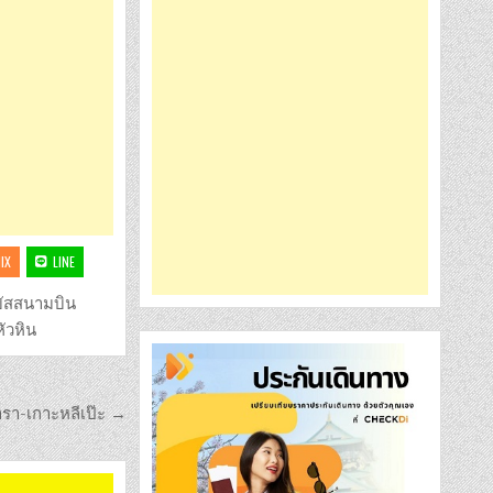
IX
LINE
ัสสนามบิน
 หัวหิน
บารา-เกาะหลีเป๊ะ →