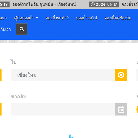
ตั๋วรถไฟจีน คุนหมิน – เวียงจันทน์
2024-05-17
จองตั๋วรถไฟจีน – ล
าแรก
คู่มือจองตั๋ว
จองตั๋วรถทัวร์
จองตั๋วรถไฟ
จองตั๋วเครื่องบิน
วกับเรา