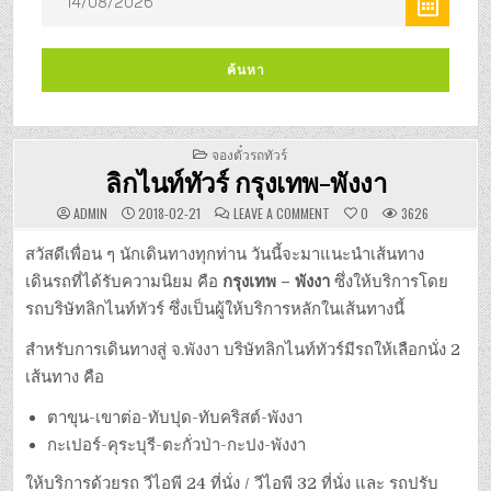
POSTED
จองตั๋วรถทัวร์
IN
ลิกไนท์ทัวร์ กรุงเทพ-พังงา
ON
ADMIN
2018-02-21
LEAVE A COMMENT
0
3626
ลิก
ไนท์
ทัวร์
สวัสดีเพื่อน ๆ นักเดินทางทุกท่าน วันนี้จะมาแนะนำเส้นทาง
กรุงเทพ-
พังงา
เดินรถที่ได้รับความนิยม คือ
กรุงเทพ – พังงา
ซึ่งให้บริการโดย
รถบริษัทลิกไนท์ทัวร์ ซึ่งเป็นผู้ให้บริการหลักในเส้นทางนี้
สำหรับการเดินทางสู่ จ.พังงา บริษัทลิกไนท์ทัวร์มีรถให้เลือกนั่ง 2
เส้นทาง คือ
ตาขุน-เขาต่อ-ทับปุด-ทับคริสต์-พังงา
กะเปอร์-คุระบุรี-ตะกั่วป่า-กะปง-พังงา
ให้บริการด้วยรถ วีไอพี 24 ที่นั่ง / วีไอพี 32 ที่นั่ง และ รถปรับ