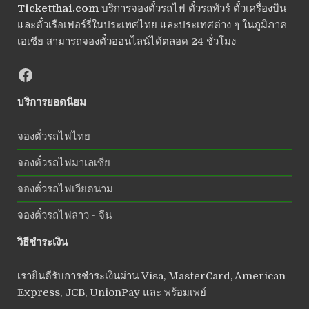
Ticketthai.com
บริการจองตั๋วรถไฟ ตั๋วรถทัวร์ ตั๋วเครื่องบิน
และตั๋วเรือเฟอร์รี่ในประเทศไทย และประเทศต่าง ๆ ในภูมิภาค
เอเซีย สามารถจองตั๋วออนไลน์ได้ตลอด 24 ชั่วโมง
บริการยอดนิยม
จองตั๋วรถไฟไทย
จองตั๋วรถไฟมาเลเซีย
จองตั๋วรถไฟเวียดนาม
จองตั๋วรถไฟลาว - จีน
วิธีชำระเงิน
เรายินดีรับการชำระเงินผ่าน Visa, MasterCard, American
Express, JCB, UnionPay และ พร้อมเพย์