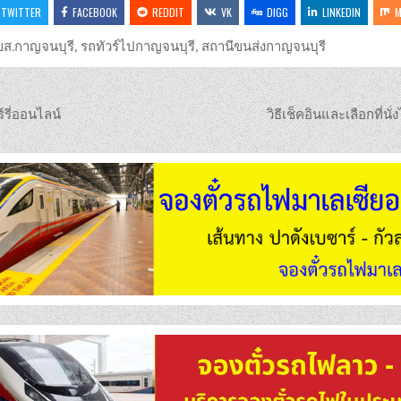
TWITTER
FACEBOOK
REDDIT
VK
DIGG
LINKEDIN
M
ส.กาญจนบุรี
,
รถทัวร์ไปกาญจนบุรี
,
สถานีขนส่งกาญจนบุรี
์รี่ออนไลน์
วิธีเช็คอินและเลือกที่