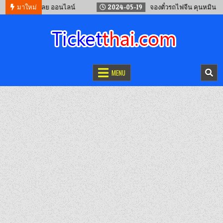
เทพ – จ.เลย ออนไลน์
มาใหม่
2024-05-19
จองตั๋วรถไฟจีน คุนหมิน – เวียงจั
จองตั๋วออนไลน์
รถทัวร์ เครื่องบิน เรือเฟอร์รี่ และรถไฟ
MENU