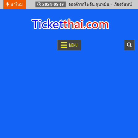
นไลน์
มาใหม่
2024-05-19
จองตั๋วรถไฟจีน คุนหมิน – เวียงจันทน์
จองตั๋วออนไลน์
รถทัวร์ เครื่องบิน เรือเฟอร์รี่ และรถไฟ
MENU