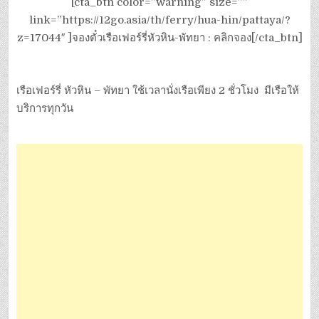
[cta_btn color=”warning” size=””
link=”https://12go.asia/th/ferry/hua-hin/pattaya/?
z=17044″ ]จองตั๋วเรือเฟอร์รี่หัวหิน-พัทยา : คลิกจอง[/cta_btn]
เรือเฟอร์รี่ หัวหิน – พัทยา ใช้เวลานั่งเรือเพียง 2 ชั่วโมง มีเรือให้
บริการทุกวัน