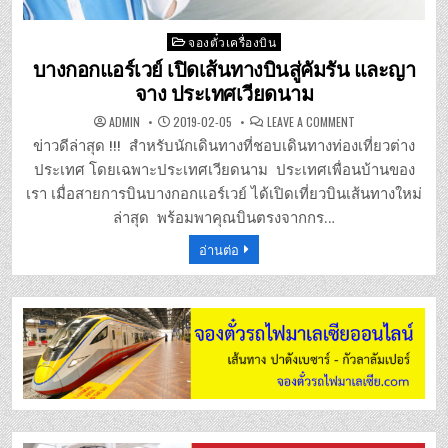
Posted
จองตั๋วเครื่องบิน
in
บางกอกแอร์เวย์ เปิดเส้นทางบินสู่คัมรัน และญา
จาง ประเทศเวียดนาม
ON
ADMIN
2019-02-05
LEAVE A COMMENT
บาง
กอก
ข่าวดีล่าสุด !!! สำหรับนักเดินทางที่ชอบเดินทางท่องเที่ยวต่าง
แอร์
เวย์
ประเทศ โดยเฉพาะประเทศเวียดนาม ประเทศเพื่อนบ้านของ
เปิด
เส้น
เรา เมื่อสายการบินบางกอกแอร์เวย์ ได้เปิดเที่ยวบินเส้นทางใหม่
ทาง
บิน
ล่าสุด พร้อมพาคุณบินตรงจากกร…
สู่
คัม
อ่านต่อ
รัน
และ
ญา
จาง
ประเทศ
เวียดนาม