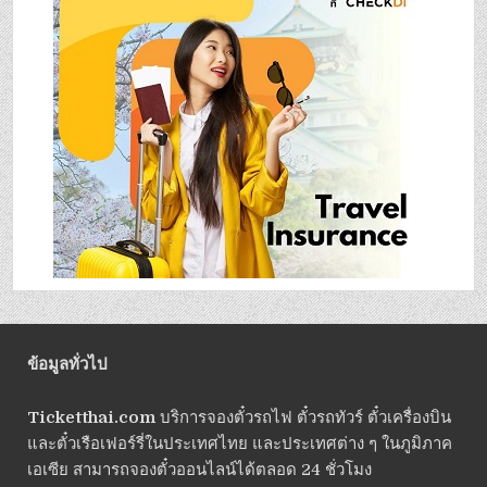
ข้อมูลทั่วไป
Ticketthai.com
บริการจองตั๋วรถไฟ ตั๋วรถทัวร์ ตั๋วเครื่องบิน
และตั๋วเรือเฟอร์รี่ในประเทศไทย และประเทศต่าง ๆ ในภูมิภาค
เอเซีย สามารถจองตั๋วออนไลน์ได้ตลอด 24 ชั่วโมง