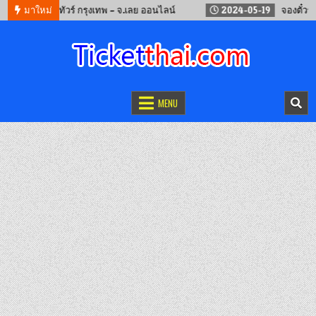
2
จองรถทัวร์ กรุงเทพ – จ.เลย ออนไลน์
มาใหม่
2024-05-19
จองตั๋วรถไฟจีน
จองตั๋วออนไลน์
รถทัวร์ เครื่องบิน เรือเฟอร์รี่ และรถไฟ
MENU