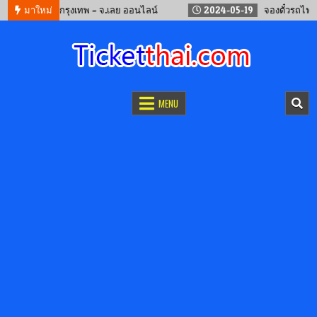
องรถทัวร์ กรุงเทพ – จ.เลย ออนไลน์
มาใหม่
2024-05-19
จองตั๋วรถไฟจีน คุน
จองตั๋วออนไลน์
รถทัวร์ เครื่องบิน เรือเฟอร์รี่ และรถไฟ
MENU