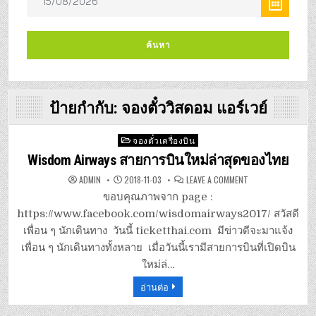
ป้ายกำกับ:
จองตั๋ววิสดอม แอร์เวย์
Posted
จองตั๋วเครื่องบิน
in
Wisdom Airways สายการบินใหม่ล่าสุดของไทย
ON
ADMIN
2018-11-03
LEAVE A COMMENT
WISDOM
AIRWAYS
ขอบคุณภาพจาก page :
สาย
การ
https://www.facebook.com/wisdomairways2017/ สวัสดี
บิน
ใหม่
เพื่อน ๆ นักเดินทาง วันนี้ ticketthai.com มีข่าวดีจะมาแจ้ง
ล่าสุด
ของ
เพื่อน ๆ นักเดินทางทั้งหลาย เมื่อวันนี้เรามีสายการบินที่เปิดบิน
ไทย
ใหม่ล่…
อ่านต่อ