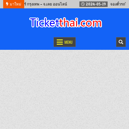
จองรถทัวร์ กรุงเทพ – จ.เลย ออนไลน์
มาใหม่
2024-05-19
จองตั๋วรถไฟจีน ค
จองตั๋วออนไลน์
รถทัวร์ เครื่องบิน เรือเฟอร์รี่ และรถไฟ
MENU