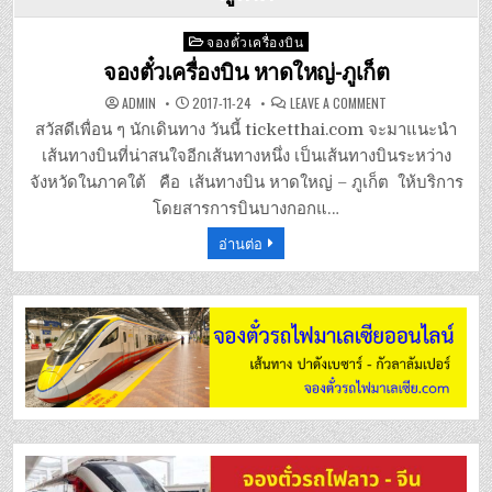
Posted
จองตั๋วเครื่องบิน
in
จองตั๋วเครื่องบิน หาดใหญ่-ภูเก็ต
ON
ADMIN
2017-11-24
LEAVE A COMMENT
จอง
ตั๋ว
สวัสดีเพื่อน ๆ นักเดินทาง วันนี้ ticketthai.com จะมาแนะนำ
เครื่อง
บิน
เส้นทางบินที่น่าสนใจอีกเส้นทางหนึ่ง เป็นเส้นทางบินระหว่าง
หาดใหญ่-
ภูเก็ต
จังหวัดในภาคใต้ คือ เส้นทางบิน หาดใหญ่ – ภูเก็ต ให้บริการ
โดยสารการบินบางกอกแ…
อ่านต่อ