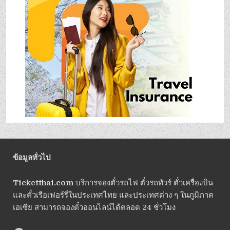
ข้อมูลทั่วไป
Ticketthai.com
บริการจองตั๋วรถไฟ ตั๋วรถทัวร์ ตั๋วเครื่องบิน
และตั๋วเรือเฟอร์รี่ในประเทศไทย และประเทศต่าง ๆ ในภูมิภาค
เอเซีย สามารถจองตั๋วออนไลน์ได้ตลอด 24 ชั่วโมง