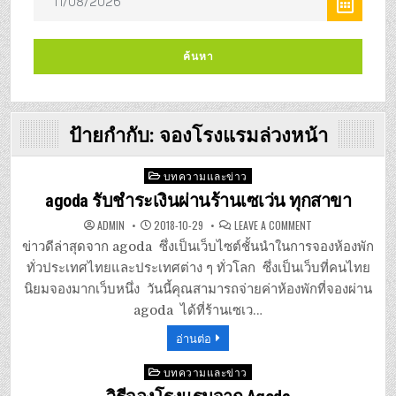
ป้ายกำกับ:
จองโรงแรมล่วงหน้า
Posted
บทความและข่าว
in
agoda รับชำระเงินผ่านร้านเซเว่น ทุกสาขา
ON
ADMIN
2018-10-29
LEAVE A COMMENT
AGODA
รับ
ข่าวดีล่าสุดจาก agoda ซึ่งเป็นเว็บไซต์ชั้นนำในการจองห้องพัก
ชำระ
เงิน
ทั่วประเทศไทยและประเทศต่าง ๆ ทั่วโลก ซึ่งเป็นเว็บที่คนไทย
ผ่าน
ร้าน
นิยมจองมากเว็บหนึ่ง วันนี้คุณสามารถจ่ายค่าห้องพักที่จองผ่าน
เซ
เว่น
agoda ได้ที่ร้านเซเว…
ทุก
สาขา
อ่านต่อ
Posted
บทความและข่าว
in