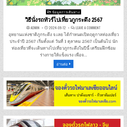
Posted
ข้อมูลการเดินทาง
in
วิธีนั่งรถทัวร์ไปเที่ยวภูกระดึง 2567
ON
ADMIN
2024-09-12
LEAVE A COMMENT
วิธี
นั่ง
อุทยานแห่งชาติภูกระดึง จ.เลย ได้กำหนดเปิดฤดูกาลท่องเที่ยว
รถ
ทัวร์
ประจำปี 2567 เริ่มตั้งแต่ วันที่ 1 ตุลาคม 2567 เป็นต้นไป นัก
ไป
เที่ยว
ท่องเที่ยวที่จะเดินทางไปเที่ยวภูกระดึงในปีนี้ เตรียมฝึกซ้อม
ภูกระดึง
2567
ร่างกายให้แข็งแรง เพื่อจ…
อ่านต่อ