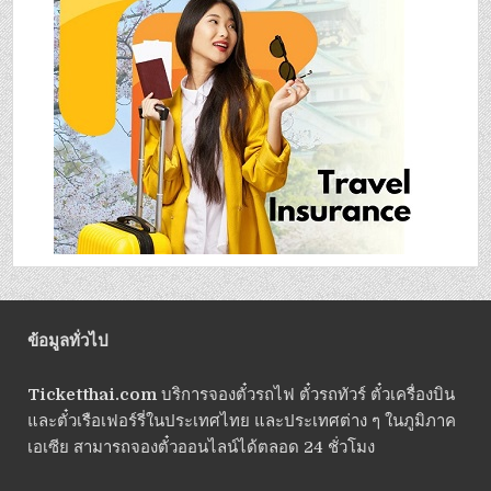
ข้อมูลทั่วไป
Ticketthai.com
บริการจองตั๋วรถไฟ ตั๋วรถทัวร์ ตั๋วเครื่องบิน
และตั๋วเรือเฟอร์รี่ในประเทศไทย และประเทศต่าง ๆ ในภูมิภาค
เอเซีย สามารถจองตั๋วออนไลน์ได้ตลอด 24 ชั่วโมง