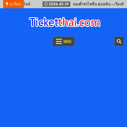
 จ.เลย ออนไลน์
มาใหม่
2024-05-19
จองตั๋วรถไฟจีน คุนหมิน – เวียงจันทน์
จองตั๋วออนไลน์
รถทัวร์ เครื่องบิน เรือเฟอร์รี่ และรถไฟ
MENU