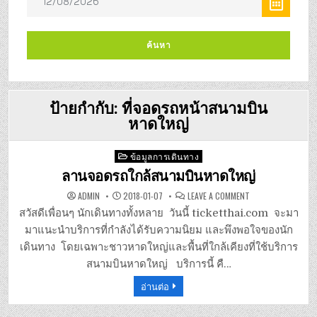
ป้ายกำกับ:
ที่จอดรถหน้าสนามบิน
หาดใหญ่
Posted
ข้อมูลการเดินทาง
in
ลานจอดรถใกล้สนามบินหาดใหญ่
ON
ADMIN
2018-01-07
LEAVE A COMMENT
ลาน
จอด
สวัสดีเพื่อนๆ นักเดินทางทั้งหลาย วันนี้ ticketthai.com จะมา
รถ
ใกล้
มาแนะนำบริการที่กำลังได้รับความนิยม และพึงพอใจของนัก
สนาม
บิน
เดินทาง โดยเฉพาะชาวหาดใหญ่และพื้นที่ใกล้เคียงที่ใช้บริการ
หาดใหญ่
สนามบินหาดใหญ่ บริการนี้ คื…
อ่านต่อ