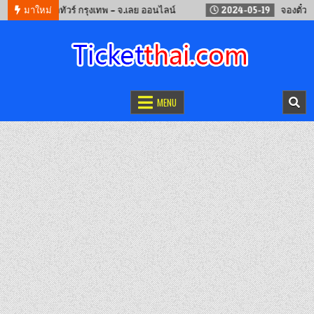
จองรถทัวร์ กรุงเทพ – จ.เลย ออนไลน์
มาใหม่
2024-05-19
จองตั๋วรถไฟจีน
จองตั๋วออนไลน์
รถทัวร์ เครื่องบิน เรือเฟอร์รี่ และรถไฟ
MENU