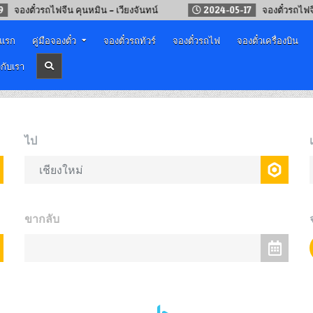
๋วรถไฟจีน คุนหมิน – เวียงจันทน์
2024-05-17
จองตั๋วรถไฟจีน – ลา
าแรก
คู่มือจองตั๋ว
จองตั๋วรถทัวร์
จองตั๋วรถไฟ
จองตั๋วเครื่องบิน
วกับเรา