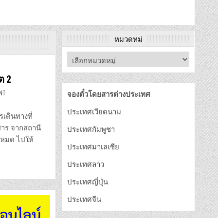
หมวดหมู่
ต 2
ON
ENT
จองตั๋วโดยสารต่างประเทศ
ย้าย
จุด
จอด
ประเทศเวียดนาม
รถ
เดินทางที่
ตู้
โดยสาร
ยสาร จากสถานี
ประเทศกัมพูชา
หมอชิต
2
งหมด ไปให้
ประเทศมาเลเซีย
ประเทศลาว
ประเทศญี่ปุ่น
ประเทศจีน