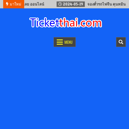
งเทพ – จ.เลย ออนไลน์
มาใหม่
2024-05-19
จองตั๋วรถไฟจีน คุนหมิน – เวียงจ
จองตั๋วออนไลน์
รถทัวร์ เครื่องบิน เรือเฟอร์รี่ และรถไฟ
MENU