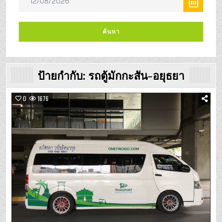
ป้ายกำกับ:
รถตู้มักกะสัน-อยุธยา
0
1676