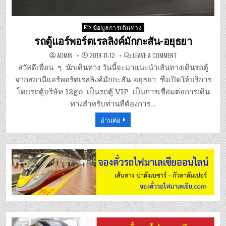
Posted
ข้อมูลการเดินทาง
in
รถตู้แอร์พอร์ตเรลลิงค์มักกะสัน-อยุธยา
ON
ADMIN
2019-11-12
LEAVE A COMMENT
รถ
ตู้
สวัสดีเพื่อน ๆ นักเดินทาง วันนี้จะมาแนะนำเส้นทางเดินรถตู้
แอร์
พอร์ต
จากสถานีแอร์พอร์ตเรลลิงค์มักกะสัน-อยุธยา ซึ่งเปิดให้บริการ
เรล
ลิงค์
โดยรถตู้บริษัท 12go เป็นรถตู้ VIP เป็นการเชื่อมต่อการเดิน
มักกะสัน-
อยุธยา
ทางสำหรับท่านที่ต้องการ…
อ่านต่อ