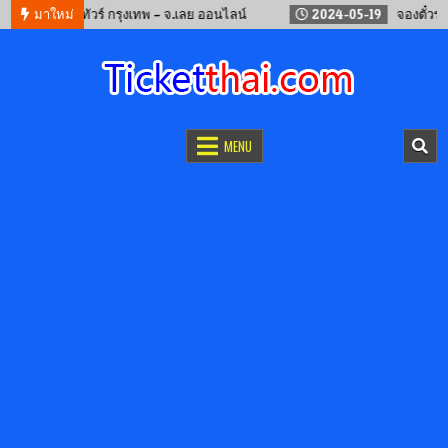
จองรถทัวร์ กรุงเทพ – จ.เลย ออนไลน์
มาใหม่
2024-05-19
จองตั๋วรถไฟจีน
จองตั๋วออนไลน์
รถทัวร์ เครื่องบิน เรือเฟอร์รี่ และรถไฟ
MENU