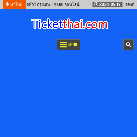
12
จองรถทัวร์ กรุงเทพ – จ.เลย ออนไลน์
มาใหม่
2024-05-19
จองตั๋วรถไฟจ
จองตั๋วออนไลน์
รถทัวร์ เครื่องบิน เรือเฟอร์รี่ และรถไฟ
MENU