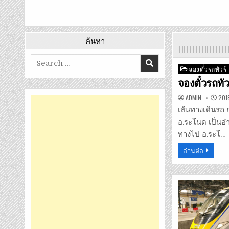
ค้นหา
Search
Posted
จองตั๋วรถทัวร์
for:
in
จองตั๋วรถทั
ADMIN
2018
เส้นทางเดินรถ 
อ.ระโนด เป็นอ
ทางไป อ.ระโ…
อ่านต่อ