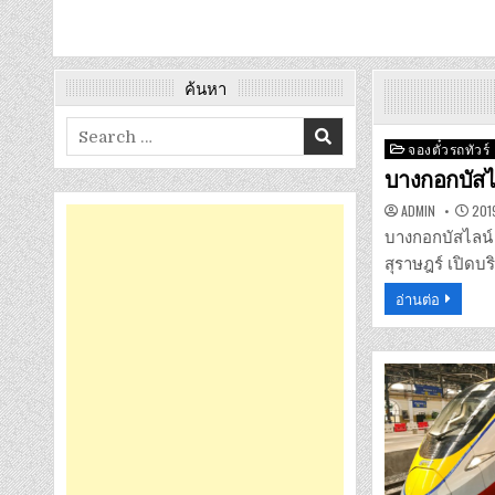
ค้นหา
Search
Posted
จองตั๋วรถทัวร์
for:
in
บางกอกบัสไ
ADMIN
2019
บางกอกบัสไลน์ 
สุราษฎร์ เปิดบ
อ่านต่อ