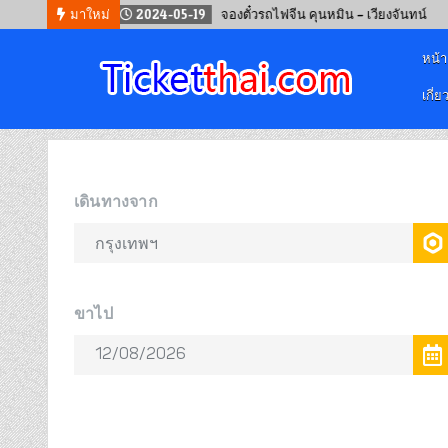
นไลน์
มาใหม่
2024-05-19
จองตั๋วรถไฟจีน คุนหมิน – เวียงจันทน์
หน้
เกี่ย
จองตั๋วออนไลน์
รถทัวร์ เครื่องบิน เรือเฟอร์รี่ และรถไฟ