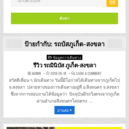
ป้ายกำกับ:
รถบัสภูเก็ต-สงขลา
Posted
ข้อมูลการเดินทาง
in
รีวิว รถมินิบัส ภูเก็ต-สงขลา
ON
ADMIN
2019-05-18
LEAVE A COMMENT
รีวิว
รถ
สวัสดีเพื่อน ๆ นักเดินทาง วันนี้มีโอกาสได้เดินทางจากภูเก็ตไป
มิ
นิ
จ.สงขลา ปลายทางของการเดินทางอยู่ที่ อ.สิงหนคร จ.สงขลา
บัส
ภูเก็ต-
ซึ่งจากการสอบถามได้ข้อมูลว่า ปัจจุบันมีรถวิ่งตรงจากภูเก็ต
สงขลา
ผ่านอำเภอสิงหนครโดยตรง …
อ่านต่อ