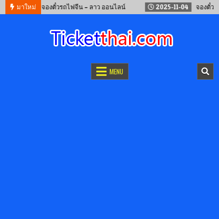
-05-17
มาใหม่
จองตั๋วรถไฟจีน – ลาว ออนไลน์
2025-11-04
จองตั๋วรถไฟ ร
จองตั๋วออนไลน์
รถทัวร์ เครื่องบิน เรือเฟอร์รี่ และรถไฟ
MENU