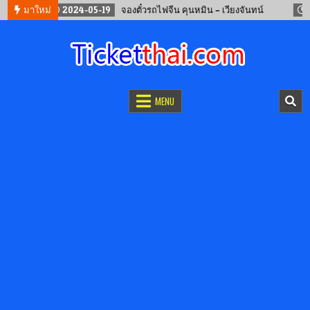
มาใหม่
2024-05-19
จองตั๋วรถไฟจีน คุนหมิน – เวียงจันทน์
2024
จองตั๋วออนไลน์
รถทัวร์ เครื่องบิน เรือเฟอร์รี่ และรถไฟ
MENU