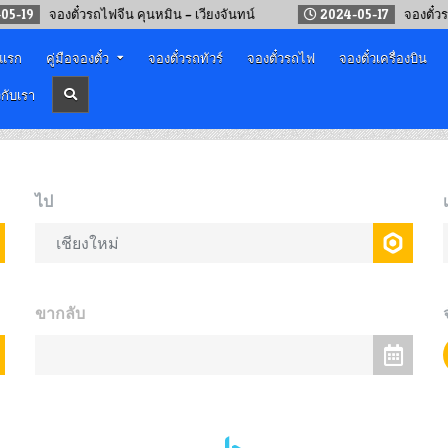
จองตั๋วรถไฟจีน คุนหมิน – เวียงจันทน์
2024-05-17
จองตั๋วรถไฟจีน
าแรก
คู่มือจองตั๋ว
จองตั๋วรถทัวร์
จองตั๋วรถไฟ
จองตั๋วเครื่องบิน
วกับเรา