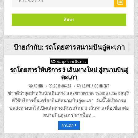
ป้ายกำกับ:
รถโดยสารสนามบินอู่ตะเภา
Posted
ข้อมูลการเดินทาง
in
รถโดยสารให้บริการ 3 เส้นทางใหม่ สู่สนามบินอู่
ตะเภา
ON
ADMIN
2018-06-24
LEAVE A COMMENT
รถ
โดยสาร
ข่าวดีล่าสุดสำหรับนักเดินทาง และชาวตราด ระยอง และชลบุรี
ให้
บริการ
ที่ใช้บริการขึ้นเครื่องบินที่สนามบินอู่ตะเภา วันนี้ได้เปิดกรม
3
เส้น
ขนส่งทางบกได้เปิดเส้นทางเดินรถใหม่ 3 เส้นทาง เพื่อเชื่อมต่อ
ทาง
ใหม่
สนามบินอูะเภา จากพื้นท…
สู่
สนาม
อ่านต่อ
บิน
อู่
ตะเภา