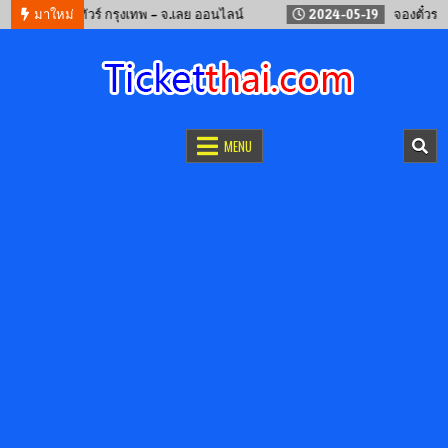
จองรถทัวร์ กรุงเทพ – จ.เลย ออนไลน์
มาใหม่
2024-05-19
จองตั๋วรถไฟจีน
จองตั๋วออนไลน์
รถทัวร์ เครื่องบิน เรือเฟอร์รี่ และรถไฟ
MENU