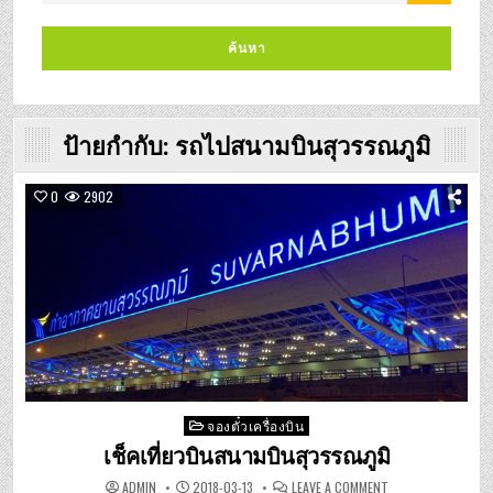
ป้ายกำกับ:
รถไปสนามบินสุวรรณภูมิ
0
2902
Posted
จองตั๋วเครื่องบิน
in
เช็คเที่ยวบินสนามบินสุวรรณภูมิ
ON
ADMIN
2018-03-13
LEAVE A COMMENT