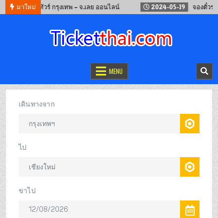
จองรถทัวร์ กรุงเทพ – จ.เลย ออนไลน์
มาใหม่
2024-05-19
จองตั๋วรถไฟจีน
จองตั๋วออนไลน์
รถทัวร์ เครื่องบิน เรือเฟอร์รี่ และรถไฟ
MENU