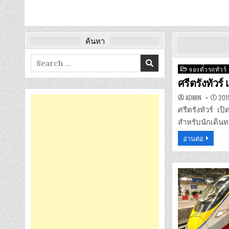
ค้นหา
Search
Posted
จองตั๋วรถทัวร์
for:
in
ศรีตรังทัวร์
ADMIN
201
ศรีตรังทัวร์ เป
สำหรับนักเดินท
อ่านต่อ