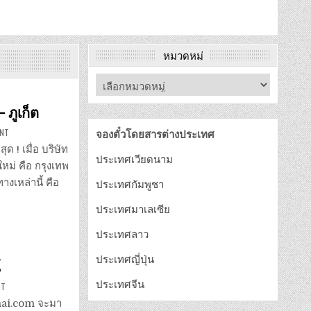
หมวดหมู่
– ภูเก็ต
ON
ENT
จองตั๋วโดยสารต่างประเทศ
จอง
ตั๋ว
สุด ! เมื่อ บริษัท
รถ
ประเทศเวียดนาม
ลิก
ใหม่ คือ กรุงเทพ
ไนท์
ทัวร์
ทางเหล่านี้ คือ
ประเทศกัมพูชา
กรุงเทพ
–
ภูเก็ต
ประเทศมาเลเซีย
ประเทศลาว
ประเทศญี่ปุ่น
์
ประเทศจีน
ON
NT
จอง
ตั๋ว
tthai.com จะมา
รถ