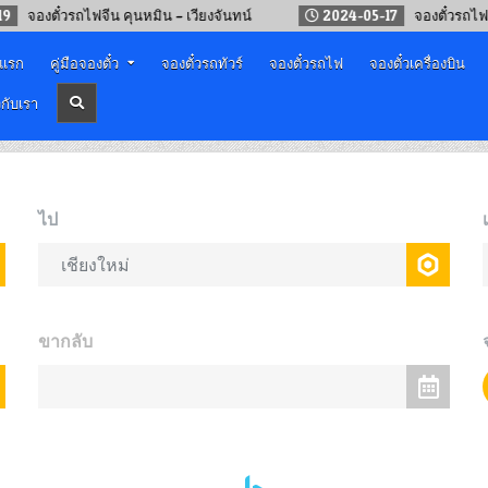
ตั๋วรถไฟจีน คุนหมิน – เวียงจันทน์
2024-05-17
จองตั๋วรถไฟจีน – ล
าแรก
คู่มือจองตั๋ว
จองตั๋วรถทัวร์
จองตั๋วรถไฟ
จองตั๋วเครื่องบิน
วกับเรา