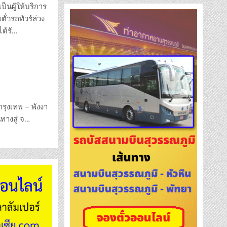
ลิก
เป็นผู้ให้บริการ
ไนท์
ทัวร์
ั๋วรถทัวร์ล่วง
ออนไลน์
ได้รั…
กรุงเทพ – พังงา
นทางสู่ จ…