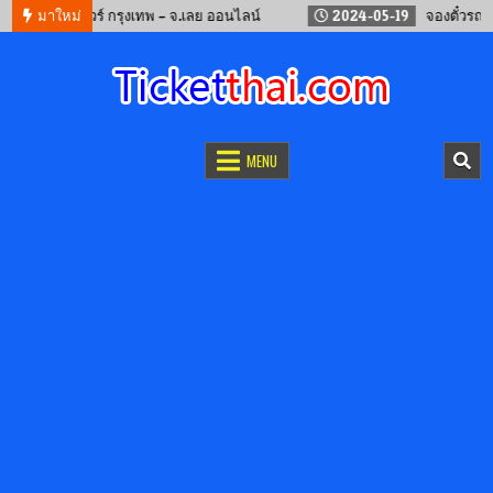
จองรถทัวร์ กรุงเทพ – จ.เลย ออนไลน์
มาใหม่
2024-05-19
จองตั๋วรถไฟจีน ค
จองตั๋วออนไลน์
รถทัวร์ เครื่องบิน เรือเฟอร์รี่ และรถไฟ
MENU