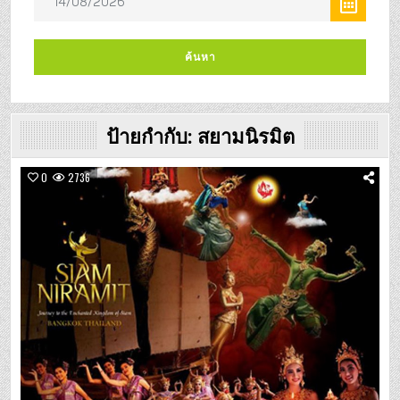
ป้ายกำกับ:
สยามนิรมิต
0
2736