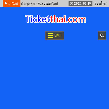
จองรถทัวร์ กรุงเทพ – จ.เลย ออนไลน์
มาใหม่
2024-05-19
จองตั๋วรถไฟจีน ค
จองตั๋วออนไลน์
รถทัวร์ เครื่องบิน เรือเฟอร์รี่ และรถไฟ
MENU