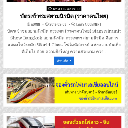
Posted
บทความและข่าว
in
บัตรเข้าชมสยามนิรมิต (ราคาคนไทย)
ON
ADMIN
2019-02-03
LEAVE A COMMENT
บัตร
เข้า
บัตรเข้าชมสยามนิรมิต กรุงเทพ (ราคาคนไทย) Siam Niramit
ชม
สยาม
Show Bangkok สยามนิรมิต กรุงเทพฯ สยามนิรมิต คือการ
นิรมิต
(ราคา
แสดงโชว์ระดับ World Class โชว์มหัศจรรย์ แห่งความบันเทิง
คน
ไทย)
ที่เต็มไปด้วย ความยิ่งใหญ่ ความสวยงาม ควา…
อ่านต่อ