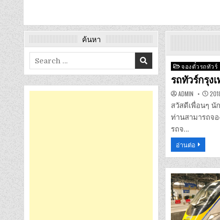
ค้นหา
Search
Posted
จองตั๋วรถทัวร์
for:
in
รถทัวร์กรุง
ADMIN
201
สวัสดีเพื่อนๆ 
ท่านสามารถจองต
รถจ…
อ่านต่อ