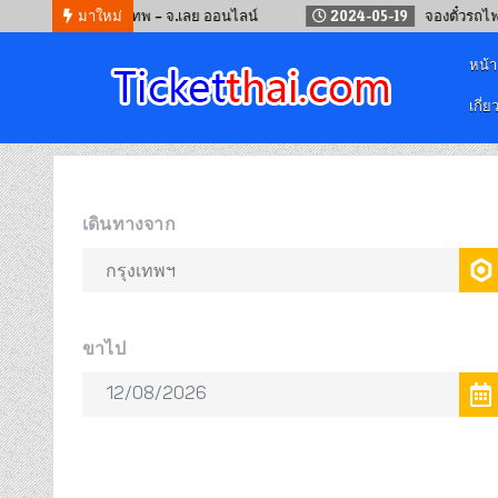
งรถทัวร์ กรุงเทพ – จ.เลย ออนไลน์
มาใหม่
2024-05-19
จองตั๋วรถไฟจีน คุนห
หน้
เกี่ย
จองตั๋วออนไลน์
รถทัวร์ เครื่องบิน เรือเฟอร์รี่ และรถไฟ