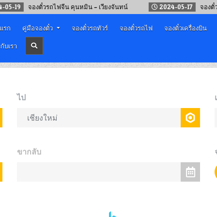
จองตั๋วรถไฟจีน คุนหมิน – เวียงจันทน์
2024-05-17
จองตั๋วรถไฟจี
าแรก
คู่มือจองตั๋ว
จองตั๋วรถทัวร์
จองตั๋วรถไฟ
จองตั๋วเครื่องบิน
วกับเรา