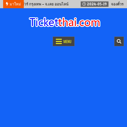
จองรถทัวร์ กรุงเทพ – จ.เลย ออนไลน์
มาใหม่
2024-05-19
จองตั๋วรถไฟจีน 
จองตั๋วออนไลน์
รถทัวร์ เครื่องบิน เรือเฟอร์รี่ และรถไฟ
MENU