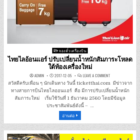
Posted
จองตั๋วเครื่องบิน
in
ไทยไลอ้อนแอร์ ปรับเปลี่ยนน้ำหนักสัมภาระโหลด
ใต้ท้องเครื่องใหม่
ON
ADMIN
2017-12-05
LEAVE A COMMENT
ไทย
ไล
สวัสดีครับเพื่อน ๆ นักเดินทาง วันนี้ ticketthai.com มีข่าวจาก
อ้อน
แอร์
ทางสายการบินไทยไลออนแอร์ คือ มีการปรับเปลี่ยนน้ำหนัก
ปรับ
เปลี่ยน
สัมภาระใหม่ เริ่มใช้วันที่ 1 ธันวาคม 2560 โดยมีข้อมูล
น้ำ
หนัก
ประชาสัมพันธ์ดังนี้ – …
สัมภาระ
โหลด
อ่านต่อ
ใต้
ท้อง
เครื่อง
ใหม่