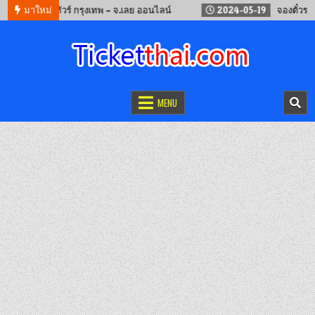
จองรถทัวร์ กรุงเทพ – จ.เลย ออนไลน์
มาใหม่
2024-05-19
จองตั๋วรถไฟจีน
จองตั๋วออนไลน์
รถทัวร์ เครื่องบิน เรือเฟอร์รี่ และรถไฟ
MENU