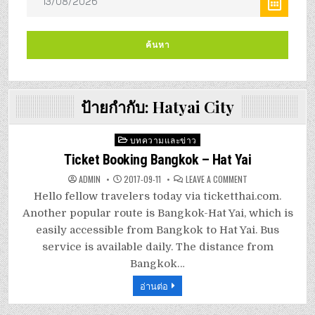
ป้ายกำกับ:
Hatyai City
Posted
บทความและข่าว
in
Ticket Booking Bangkok – Hat Yai
ON
ADMIN
2017-09-11
LEAVE A COMMENT
TICKET
BOOKING
Hello fellow travelers today via ticketthai.com.
BANGKOK
–
Another popular route is Bangkok-Hat Yai, which is
HAT
YAI
easily accessible from Bangkok to Hat Yai. Bus
service is available daily. The distance from
Bangkok…
อ่านต่อ