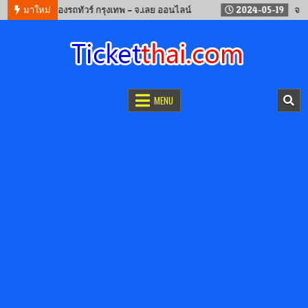
09-12
มาใหม่
จองรถทัวร์ กรุงเทพ – จ.เลย ออนไลน์
2024-05-19
จองตั๋วร
จองตั๋วออนไลน์
รถทัวร์ เครื่องบิน เรือเฟอร์รี่ และรถไฟ
MENU