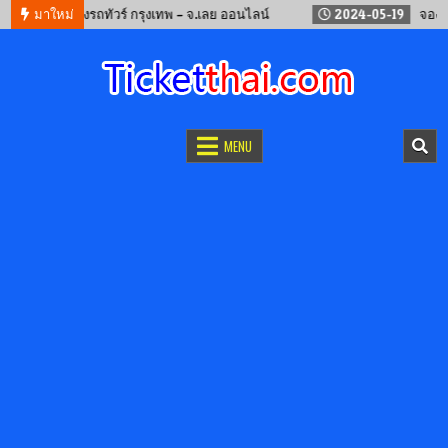
9-12
มาใหม่
จองรถทัวร์ กรุงเทพ – จ.เลย ออนไลน์
2024-05-19
จองตั๋วรถไ
จองตั๋วออนไลน์
รถทัวร์ เครื่องบิน เรือเฟอร์รี่ และรถไฟ
MENU