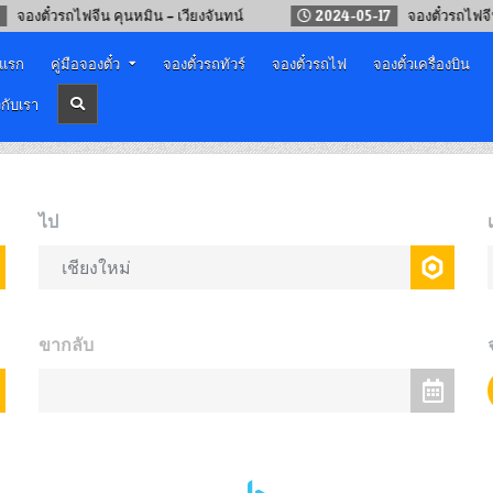
๋วรถไฟจีน คุนหมิน – เวียงจันทน์
2024-05-17
จองตั๋วรถไฟจีน – ลา
าแรก
คู่มือจองตั๋ว
จองตั๋วรถทัวร์
จองตั๋วรถไฟ
จองตั๋วเครื่องบิน
วกับเรา