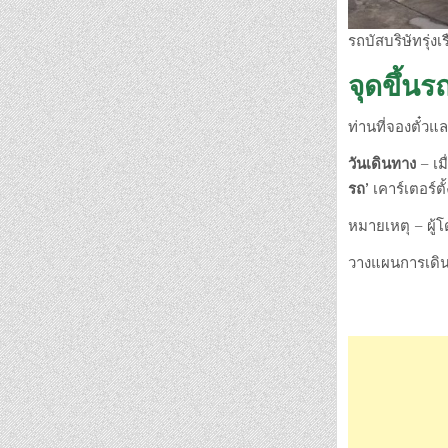
รถบัสบริษัทรุ่ง
จุดขึ้น
ท่านที่จองตั๋ว
วันเดินทาง
– เม
รถ’
เคาร์เตอร์ต
หมายเหตุ – ผู
วางแผนการเดินท