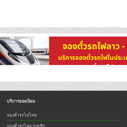
บริการยอดนิยม
จองตั๋วรถไฟไทย
จองตั๋วรถไฟมาเลเซีย