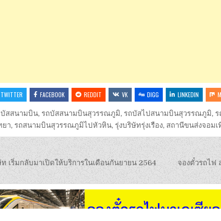
TWITTER
FACEBOOK
REDDIT
VK
DIGG
LINKEDIN
M
บัสสนามบิน
,
รถบัสสนามบินสุวรรณภูมิ
,
รถบัสไปสนามบินสุวรรณภูมิ
,
ร
ัทยา
,
รถสนามบินสุวรรณภูมิไปหัวหิน
,
รุ่งบริษัทรุ่งเรือง
,
สถานีขนส่งจอมเท
ัท เริ่มกลับมาเปิดให้บริการในเดือนกันยายน 2564
จองตั๋วรถไฟ