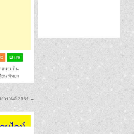
IX
LINE
ถสนามบิน
ียน พัทยา
 สงกรานต์ 2564 →