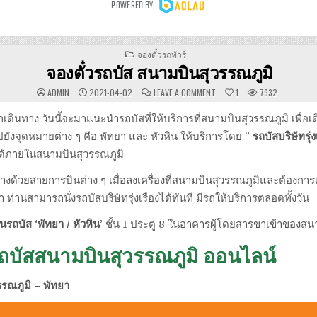
POSTED
จองตั๋วรถทัวร์
IN
จองตั๋วรถบัส สนามบินสุวรรณภูมิ
ON
ADMIN
2021-04-02
LEAVE A COMMENT
1
7932
จอง
ตั๋ว
รถ
นักเดินทาง วันนี้จะมาแนะนำรถบัสที่ให้บริการที่สนามบินสุวรรณภูมิ เพื
บัส
สนาม
ปยังจุดหมายต่าง ๆ คือ พัทยา และ หัวหิน ให้บริการโดย ”
รถบัสบริษัทรุ่ง
บิน
สุวรรณภูมิ
ด้ภายในสนามบินสุวรรณภูมิ
ทางด้วยสายการบินต่าง ๆ เมื่อลงเครื่องที่สนามบินสุวรรณภูมิและต้องการ
า ท่านสามารถนั่งรถบัสบริษัทรุ่งเรืองได้ทันที มีรถให้บริการตลอดทั้งวัน
ินรถบัส ‘พัทยา / หัวหิน’
ชั้น 1 ประตู 8 ในอาคารผู้โดยสารขาเข้าของสน
รถบัสสนามบินสุวรรณภูมิ ออนไลน์
รณภูมิ – พัทยา