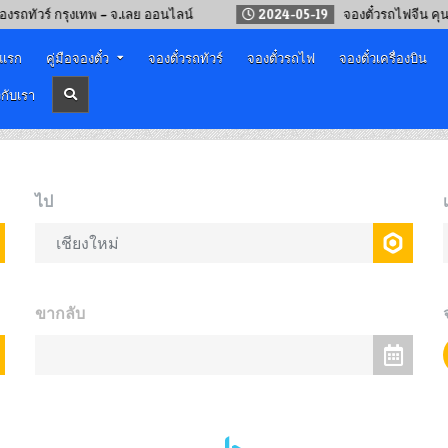
รุงเทพ – จ.เลย ออนไลน์
2024-05-19
จองตั๋วรถไฟจีน คุนหมิน – เวียง
าแรก
คู่มือจองตั๋ว
จองตั๋วรถทัวร์
จองตั๋วรถไฟ
จองตั๋วเครื่องบิน
วกับเรา