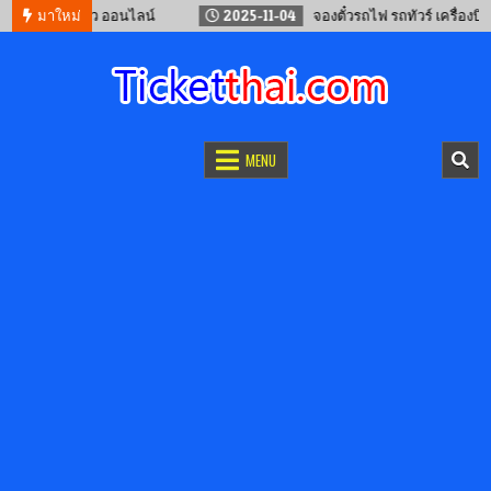
จีน – ลาว ออนไลน์
มาใหม่
2025-11-04
จองตั๋วรถไฟ รถทัวร์ เครื่องบิน “เทศ
จองตั๋วออนไลน์
รถทัวร์ เครื่องบิน เรือเฟอร์รี่ และรถไฟ
MENU