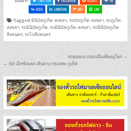
Share:
TWITTER
FACEBOOK
REDDIT
VK
DIGG
LINKEDIN
MIX
LINE
Tagged
มินิบัสภูเก็ต-สงขลา
,
รถบัสภูเก็ต-สงขลา
,
รถภูเก็ต-
สงขลา
,
รถมินิบัสภูเก็ต
,
รถมินิบัสภูเก็ต-สงขลา
,
รถมินิบัสภูเก็ต-
สิงหนคร
,
รถไปสิงหนคร
รถสองแถวรอบเมืองพิษณุโลก →
← บัส เอ็กซ์เพลส เส้นทาง กรุงเทพ-ภูเก็ต