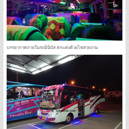
บรรยากาศภายในรถมินิบัส ตกแต่งด้วยไฟสวยงาม