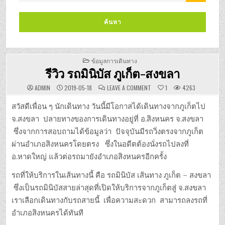
POSTED
ข้อมูลการเดินทาง
IN
รีวิว รถมินิบัส ภูเก็ต-สงขลา
ON
ADMIN
2019-05-18
LEAVE A COMMENT
1
4263
รีวิว
รถ
มิ
สวัสดีเพื่อน ๆ นักเดินทาง วันนี้มีโอกาสได้เดินทางจากภูเก็ตไป
นิ
บัส
จ.สงขลา ปลายทางของการเดินทางอยู่ที่ อ.สิงหนคร จ.สงขลา
ภูเก็ต-
สงขลา
ซึ่งจากการสอบถามได้ข้อมูลว่า ปัจจุบันมีรถวิ่งตรงจากภูเก็ต
ผ่านอำเภอสิงหนครโดยตรง ซึ่งในอดีตต้องนั่งรถไปลงที่
อ.หาดใหญ่ แล้วต่อรถมายังอำเภอสิงหนครอีกครั้ง
รถที่ให้บริการในเส้นทางนี้ คือ รถมินิบัส เส้นทาง ภูเก็ต – สงขลา
ซึ่งเป็นรถมินิบัสสายล่าสุดที่เปิดให้บริการจากภูเก็ตสู่ จ.สงขลา
เราเลือกเดินทางกับรถสายนี้ เพื่อความสะดวก สามารถลงรถที่
อำเภอสิงหนครได้ทันที