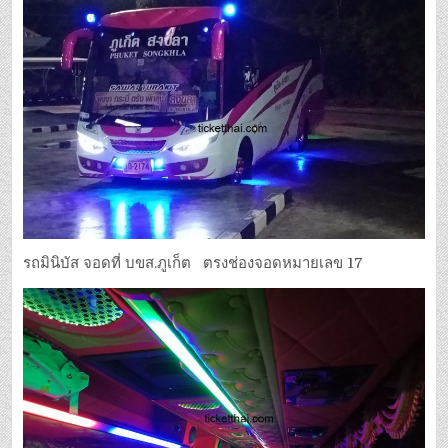
รถมินิบัส จอดที่ บขส.ภูเก็ต ตรงช่องจอดหมายเลข 17