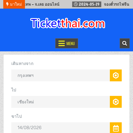
ร์ กรุงเทพ – จ.เลย ออนไลน์
มาใหม่
2024-05-19
จองตั๋วรถไฟจีน คุนหมิน – เ
จองตั๋วออนไลน์
รถทัวร์ เครื่องบิน เรือเฟอร์รี่ และรถไฟ
MENU