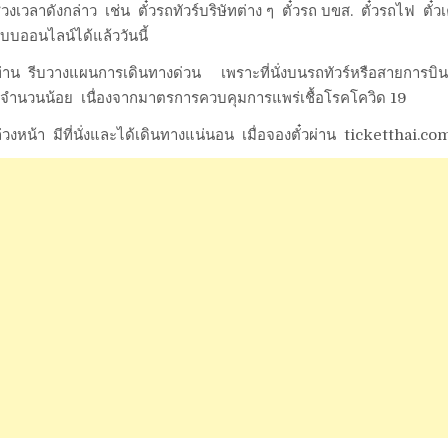
่วงเวลาดังกล่าว เช่น ตั๋วรถทัวร์บริษัทต่าง ๆ ตั๋วรถ บขส. ตั๋วรถไฟ ตั๋วเ
บบออนไลน์ได้แล้ววันนี้
กท่าน รีบวางแผนการเดินทางด่วน เพราะที่นั่งบนรถทัวร์หรือสายการบิน
และจำนวนน้อย เนื่องจากมาตรการควบคุมการแพร่เชื้อโรคโควิด 19
่วงหน้า มีที่นั่งและได้เดินทางแน่นอน เมื่อจองตั๋วผ่าน ticketthai.co