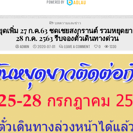
POSTED
บทความและข่าว
IN
ุดเพิ่ม 27 ก.ค.63 ชดเชยสงกรานต์ รวมหยุดยาว
28 ก.ค. 2563 รีบจองตั๋วเดินทางด่วน
ON
ADMIN
2020-07-01
LEAVE A COMMENT
0
1330
ครม.ให้
หยุด
เพิ่ม
27
ก.ค.63
ชดเชย
สงกรานต์
รวม
หยุด
ยาว
4
วัน
25-
28
ก.ค.
2563
รีบ
จอง
ตั๋ว
เดิน
ทางด่วน