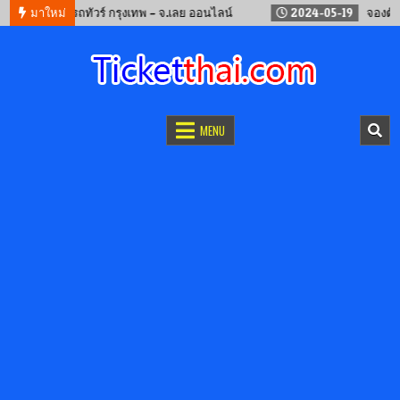
2
จองรถทัวร์ กรุงเทพ – จ.เลย ออนไลน์
มาใหม่
2024-05-19
จองตั๋วรถไฟจี
จองตั๋วออนไลน์
รถทัวร์ เครื่องบิน เรือเฟอร์รี่ และรถไฟ
MENU