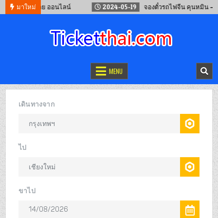
งเทพ – จ.เลย ออนไลน์
มาใหม่
2024-05-19
จองตั๋วรถไฟจีน คุนหมิน – เวียงจ
จองตั๋วออนไลน์
รถทัวร์ เครื่องบิน เรือเฟอร์รี่ และรถไฟ
MENU